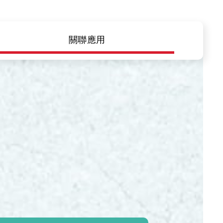
隱私權
合作夥伴連結
關聯應用
聯絡我們
+886 2-2808-6333
Inquiry@ezconn.com
新北市淡水區中正東路2段27-8號13
樓