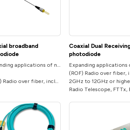
ial broadband
Coaxial Dual Receivin
odiode
photodiode
Expanding applications of networks. Used in receiving applications, including CATV, PON, FTTC and FTTH receivers.
(ROF) Radio over fiber, including remote antenna, Electronic Warfare, radar, military and satcom communications, and ra
including remote antenna, Electronic Warfare, radar, military and satcom communications, and radio telescope.
2GHz to 12GHz or higher
Radio Telescope, FTTx, Broadband 