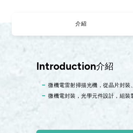
衛星通訊
5
IT
車
介紹
DataCom
航太
寬
醫療
Introduction
介紹
微機電雷射掃描光機，從晶片封裝
微機電封裝，光學元件設計，組裝