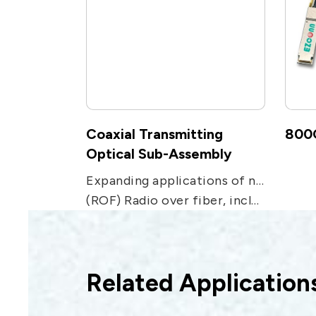
Coaxial Transmitting
800
Optical Sub-Assembly
Expanding applications of networks. Used in transmission applications, including CATV, PON, FTTC and FTTH receivers.
(ROF) Radio over fiber, including remote antenna, Electronic Warfare, radar, military and satcom communications, and radio telescope.
Related Application