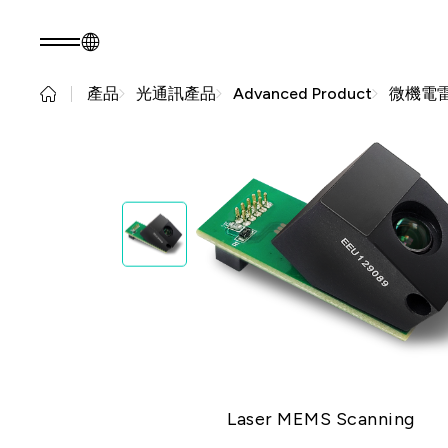
產品
光通訊產品
Advanced Product
微機電
TW
產品諮詢
關於光聖
永續發展
關於我們
永續實踐
核心能力
公司治理
人才招募
利害關係人
最新消息
問卷調查表單
永續報告書
產品
應用範疇
光通訊產品
新世代光
資
RF 產品
纖網路
Laser MEMS Scanning
(PON)