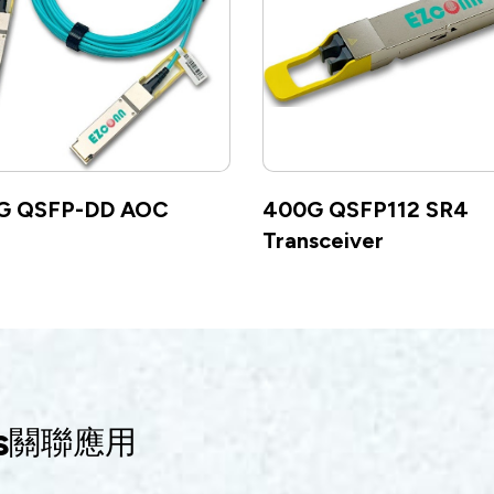
G QSFP-DD AOC
400G QSFP112 SR4
Transceiver
s
關聯應用