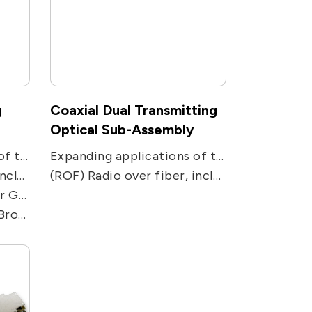
g
Coaxial Dual Transmitting
Optical Sub-Assembly
Expanding applications of two-way communications networks. Used in two-receiving ways applications, including CATV, PON, FTTC and FTTH receivers.
Expanding applications of two-way communications networks. Used in two-transmission ways applications, including CATV, PON, FTTC and FTTH receivers.
dio telescope.
(ROF) Radio over fiber, including remote antenna, Electronic Warfare, radar, military and satcom communications, and radio telescope.
 GHz
Video