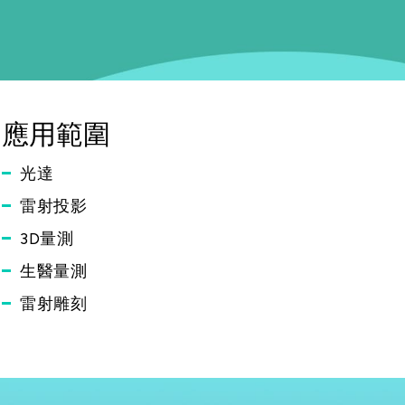
應用範圍
光達
雷射投影
3D量測
生醫量測
雷射雕刻