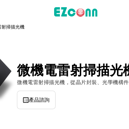
雷射掃描光機
投資人專區
財務資訊
股東專區
微機電雷射掃描光
聯絡諮詢
微機電雷射掃描光機，從晶片封裝、光學機構件
產品諮詢
料通訊