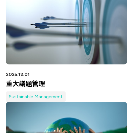
Let’s Move Towards A New
車用
Future TOGETHER
航太
隱私權
合作夥伴連結
寬頻
聯絡我們
醫療
+886 2-2808-6333
Inquiry@ezconn.com
新北市淡水區中正東路2段27-8號13樓
2025.12.01
重大議題管理
Sustainable Management