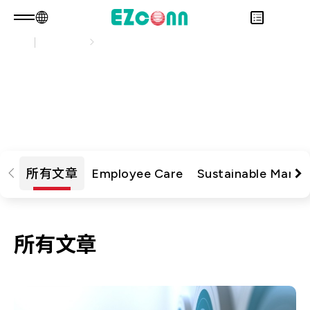
永續發展
永續實踐
TW
產品諮詢
關於光聖
永續實踐
永續發展
Overview
瀏覽最新的企業永續文章，了解公司在環境、社會
投資人專區
關於我們
Overview
與治理上的行動與成果
產品
核心能力
永續實踐
Overview
應用範疇
人才招募
公司治理
財務資訊
Overview
最新消息
利害關係人
股東專區
光通訊產品
Overview
所有文章
Employee Care
Sustainable Mana
問卷調查表單
聯絡諮詢
RF 產品
新世代光纖網路(PON)
永續報告書
資料通訊
所有文章
衛星通訊
5G
IT DataCom