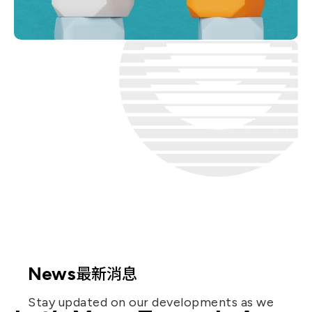
員工
1,200
+
Careers
人才招募
We value global talent and innovation,
fostering a collaborative environment
where expertise and creativity drive
sustainable growth.
News
最新消息
Stay updated on our developments as we