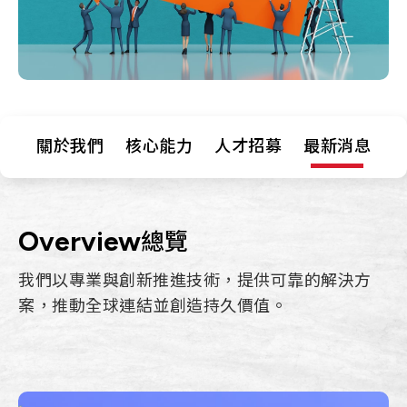
Let’s Move Towards A New
車用
Future TOGETHER
航太
隱私權
合作夥伴連結
寬頻
聯絡我們
醫療
+886 2-2808-6333
關於我們
核心能力
人才招募
最新消息
Inquiry@ezconn.com
新北市淡水區中正東路2段27-8號13樓
Overview
總覽
我們以專業與創新推進技術，提供可靠的解決方
案，推動全球連結並創造持久價值。