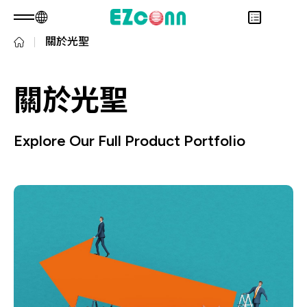
關於光聖
TW
產品諮詢
關於光聖
永續發展
關於光聖
Overview
投資人專區
關於我們
Overview
產品
核心能力
永續實踐
Overview
Explore Our Full Product Portfolio
應用範疇
人才招募
公司治理
財務資訊
Overview
最新消息
利害關係人
股東專區
光通訊產品
Overview
問卷調查表單
聯絡諮詢
RF 產品
新世代光纖網路(PON)
永續報告書
資料通訊
衛星通訊
5G
IT DataCom